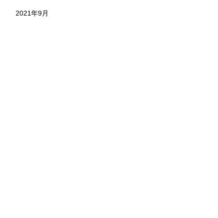
2021年9月
お問い合わせ
株式会社 永野工務店
〒891-1304 鹿児島県鹿児島市本名町824-7
TEL.099-801-1328
メールフォーム