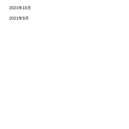
2021年10月
2021年9月
お問い合わせ
株式会社 永野工務店
〒891-1304 鹿児島県鹿児島市本名町824-7
TEL.099-801-1328