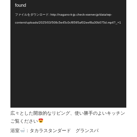
画
found
プ
ファイルをダウンロード: http://nagano-k-jp.check-xserver.jp/data/wp-
レ
content/uploads/2025/03/508c5e45c0cf8595af02eef8a30b075d.mp4?_=1
ー
ヤ
ー
広々とした開放的なリビング、使い勝手のよいキッチン
ご覧ください
浴室
：タカラスタンダード グランスパ