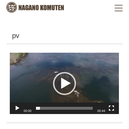
pv
動
画
プ
レ
ー
ヤ
ー
00:00
00:44